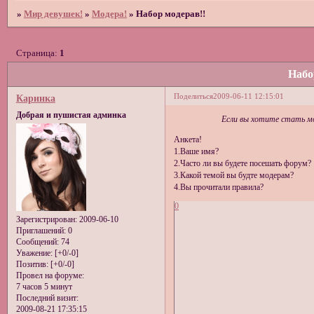
»
Мир девушек!
»
Модера!
»
Набор модерав!!
Страница:
1
Набо
Поделиться
2009-06-11 12:15:01
Каринка
Добрая и пушистая админка
Если вы хотите стать 
Анкета!
1.Ваше имя?
2.Часто ли вы будете посешать форум?
3.Какой темой вы будте модерам?
4.Вы прочитали правила?
0
Зарегистрирован
: 2009-06-10
Приглашений:
0
Сообщений:
74
Уважение:
[+0/-0]
Позитив:
[+0/-0]
Провел на форуме:
7 часов 5 минут
Последний визит:
2009-08-21 17:35:15