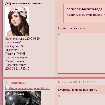
Добрая и пушистая админка
КаРаМеЛьКа написал(а):
Какой темой вы будте модерам?
Ну мне тоже так какой??
0
Зарегистрирован
: 2009-06-10
Приглашений:
0
Сообщений:
74
Уважение:
[+0/-0]
Позитив:
[+0/-0]
Провел на форуме:
7 часов 5 минут
Последний визит:
2009-08-21 17:35:15
Поделиться
2009-06-11 14:18:17
КаРаМеЛьКа
Ну ладно... тогда важную инфу...
0