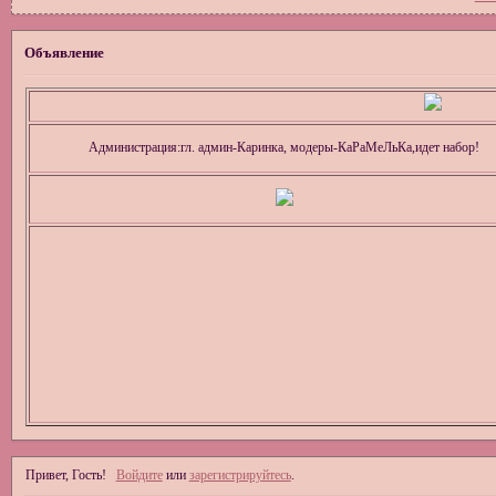
Объявление
Администрация:гл. админ-Каринка, модеры-КаРаМеЛьКа,идет набор!
Привет, Гость!
Войдите
или
зарегистрируйтесь
.