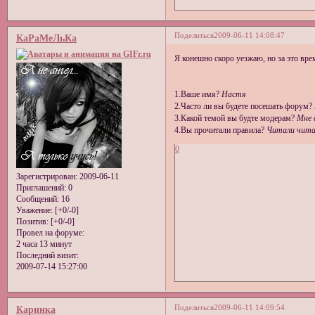
Поделиться
2009-06-11 14:08:47
КаРаМеЛьКа
Я конешно скоро уезжаю, но за это врем
1.Ваше имя?
Настя
2.Часто ли вы будете посешать форум?
3.Какой темой вы будте модерам?
Мне 
4.Вы прочитали правила?
Читали чита
0
Зарегистрирован
: 2009-06-11
Приглашений:
0
Сообщений:
16
Уважение:
[+0/-0]
Позитив:
[+0/-0]
Провел на форуме:
2 часа 13 минут
Последний визит:
2009-07-14 15:27:00
Поделиться
2009-06-11 14:09:54
Каринка