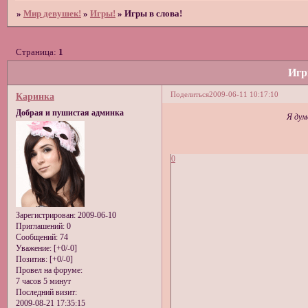
»
Мир девушек!
»
Игры!
»
Игры в слова!
Страница:
1
Игр
Поделиться
2009-06-11 10:17:10
Каринка
Добрая и пушистая админка
Я дум
0
Зарегистрирован
: 2009-06-10
Приглашений:
0
Сообщений:
74
Уважение:
[+0/-0]
Позитив:
[+0/-0]
Провел на форуме:
7 часов 5 минут
Последний визит:
2009-08-21 17:35:15