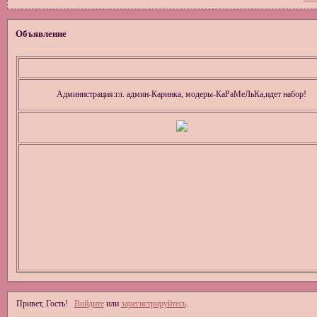
Объявление
Администрация:гл. админ-Каринка, модеры-КаРаМеЛьКа,идет набор!
Привет, Гость!
Войдите
или
зарегистрируйтесь
.