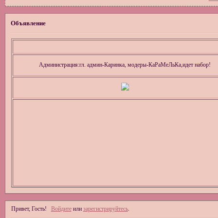
Объявление
Администрация:гл. админ-Каринка, модеры-КаРаМеЛьКа,идет набор!
Привет, Гость!
Войдите
или
зарегистрируйтесь
.