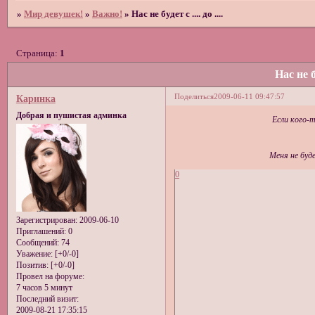
»
Мир девушек!
»
Важно!
»
Нас не будет с .... до ....
Страница:
1
Нас не бу
Поделиться
2009-06-11 09:47:57
Каринка
Добрая и пушистая админка
Если кого-
Меня не буд
0
Зарегистрирован
: 2009-06-10
Приглашений:
0
Сообщений:
74
Уважение:
[+0/-0]
Позитив:
[+0/-0]
Провел на форуме:
7 часов 5 минут
Последний визит:
2009-08-21 17:35:15