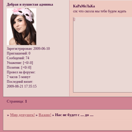
Добрая и пушистая админка
КаРаМеЛьКа
спс что скозла мы тебя будем ждать
0
Зарегистрирован
: 2009-06-10
Приглашений:
0
Сообщений:
74
Уважение:
[+0/-0]
Позитив:
[+0/-0]
Провел на форуме:
7 часов 5 минут
Последний визит:
2009-08-21 17:35:15
Страница:
1
»
Мир девушек!
»
Важно!
»
Нас не будет с .... до ....